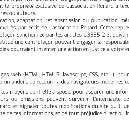
t la propriété exclusive de L’association Renard à l'
ires ou auteurs.
ication, adaptation, retransmission ou publication, mê
 exprès par écrit de L’association Renard. Cette rep
efaçon sanctionnée par les articles L.3335-2 et suivant
nstitue une contrefaçon pouvant engager la responsabili
piés pourraient intenter une action en justice à votre e
ages web (HTML, HTML5, Javascript, CSS, etc…), pour 
ommandons de recourir à des navigateurs modernes comm
les moyens dont elle dispose, pour assurer une informa
reurs ou omissions peuvent survenir. L'internaute de
ard, et signaler toutes modifications du site qu'il juge
ite de ces informations, et de tout préjudice direct ou 