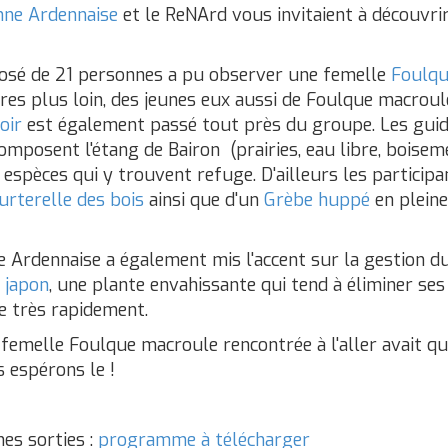
ne Ardennaise
et le ReNArd vous invitaient à découvrir 
osé de 21 personnes a pu observer une femelle
Foulqu
res plus loin, des jeunes eux aussi de Foulque macroul
oir
est également passé tout près du groupe. Les guid
composent l'étang de Bairon (prairies, eau libre, boise
 espèces qui y trouvent refuge. D'ailleurs les participa
urterelle des bois
ainsi que d'un
Grèbe huppé
en pleine
 Ardennaise a également mis l'accent sur la gestion du 
 japon
, une plante envahissante qui tend à éliminer se
e très rapidement.
 femelle Foulque macroule rencontrée à l'aller avait q
 espérons le !
nes sorties :
programme à télécharger