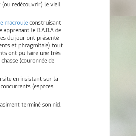
(ou redécouvrir) le vieil
e macroule
construisant
e apprenant le B.A.B.A de
es du jour ont présenté
ments et phragmitaie) tout
nts ont pu faire une très
 chasse (couronnée de
site en insistant sur la
s concurrents (espèces
uasiment terminé son nid.