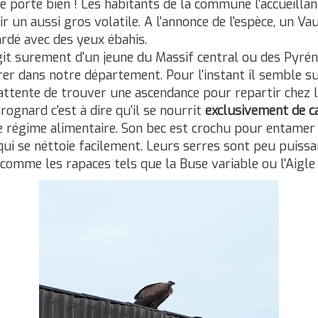
e porte bien ! Les habitants de la commune l'accueillan
ir un aussi gros volatile. A l'annonce de l'espèce, un Va
rdé avec des yeux ébahis.
 s'agit surement d'un jeune du Massif central ou des Py
rer dans notre département. Pour l'instant il semble sui
ttente de trouver une ascendance pour repartir chez lu
ognard c'est à dire qu'il se nourrit
exclusivement de c
 régime alimentaire. Son bec est crochu pour entamer l
qui se néttoie facilement. Leurs serres sont peu puiss
comme les rapaces tels que la Buse variable ou l'Aigle 