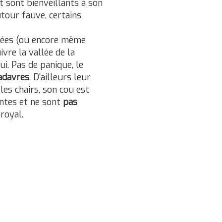
t sont bienveillants à son
utour fauve, certains
rénées (ou encore même
vre la vallée de la
i. Pas de panique, le
adavres
. D'ailleurs leur
es chairs, son cou est
antes et ne sont
pas
royal.