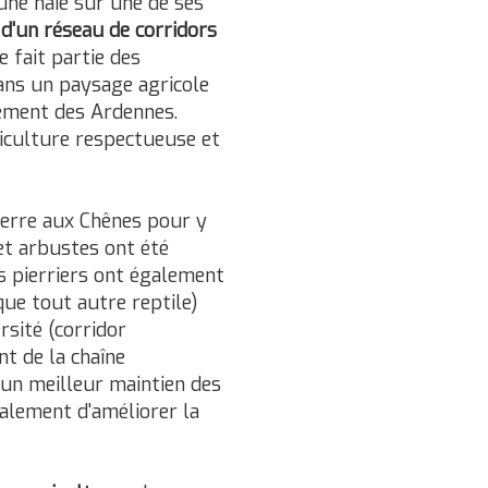
une haie sur une de ses
 d'un réseau de corridors
e fait partie des
dans un paysage agricole
tement des Ardennes.
iculture respectueuse et
Terre aux Chênes pour y
 et arbustes ont été
ts pierriers ont également
 que tout autre reptile)
rsité (corridor
nt de la chaîne
 un meilleur maintien des
galement d'améliorer la