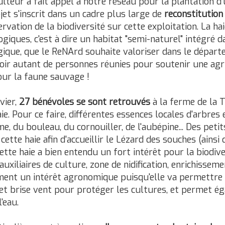
lteur a fait appel à notre réseau pour la plantation d'
jet s'inscrit dans un cadre plus large de
reconstitution
vation de la biodiversité sur cette exploitation. La hai
giques, c'est à dire un habitat "semi-naturel" intégré 
ogique, que le ReNArd souhaite valoriser dans le dépar
oir autant de personnes réunies pour soutenir une agr
our la faune sauvage !
vier,
27 bénévoles se sont retrouvés
à la ferme de la 
e. Pour ce faire, différentes essences locales d'arbres
 du bouleau, du cornouiller, de l'aubépine... Des peti
 cette haie afin d'accueillir le Lézard des souches (ainsi
Cette haie a bien entendu un fort intérêt pour la biodive
auxiliaires de culture, zone de nidification, enrichisseme
lement un intérêt agronomique puisqu'elle va permettre
ffet brise vent pour protéger les cultures, et permet é
'eau.