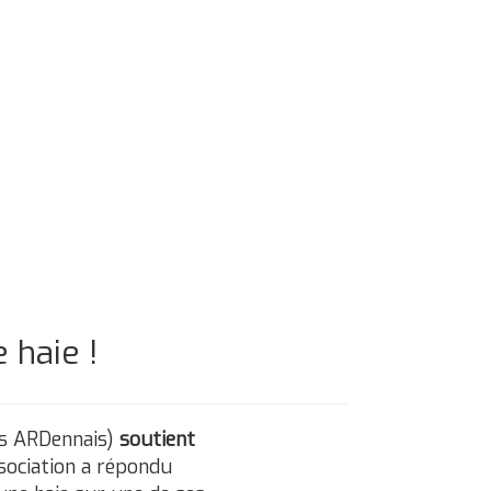
 haie !
es ARDennais)
soutient
ssociation a répondu